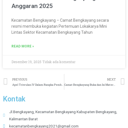
Anggaran 2025
Kecamatan Bengkayang – Camat Bengkayang secara
resmi membuka kegiatan Pertemuan Lokakarya Mini
Lintas Sektor Kecamatan Bengkayang Tahun
READ MORE »
Desember 19, 2025
Tidak ada komentar
PREVIOUS
NEXT
Apel Triwulan IV Dalam Rangka Pembinaan Aparatur Sipil Negara dan Perangkat Desa Di Lingkungan Kecamatan Bengkayang
Camat Bengkayang Buka dan Isi Materi Pelatihan Kader PATBM serta Sosialisasi Penanganan Penyakit TBC dan Menular di Desa Tirta Kencana
Kontak
Jl.Bengkayang, Kecamatan Bengkayang Kabupaten Bengkayang,
Kalimantan Barat
kecamatanbengkayang2021@gmail.com