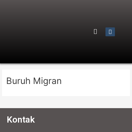
Buruh Migran
Kontak