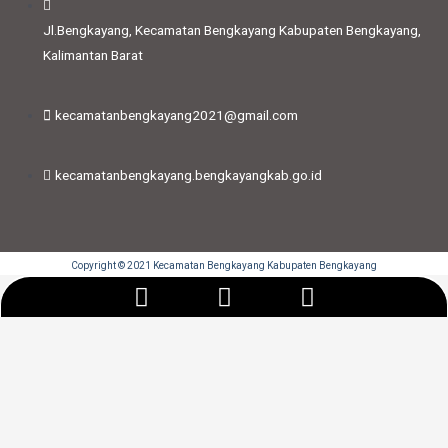
Jl.Bengkayang, Kecamatan Bengkayang Kabupaten Bengkayang,
Kalimantan Barat
kecamatanbengkayang2021@gmail.com
kecamatanbengkayang.bengkayangkab.go.id
Copyright © 2021 Kecamatan Bengkayang Kabupaten Bengkayang