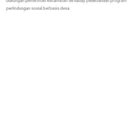
dukungan pemerintah kecamatan terhadap pelaksanaan program
perlindungan sosial berbasis desa.