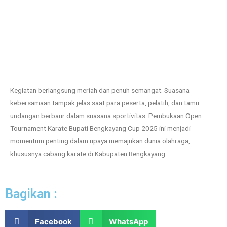
Kegiatan berlangsung meriah dan penuh semangat. Suasana
kebersamaan tampak jelas saat para peserta, pelatih, dan tamu
undangan berbaur dalam suasana sportivitas. Pembukaan Open
Tournament Karate Bupati Bengkayang Cup 2025 ini menjadi
momentum penting dalam upaya memajukan dunia olahraga,
khususnya cabang karate di Kabupaten Bengkayang.
Bagikan :
Facebook
WhatsApp